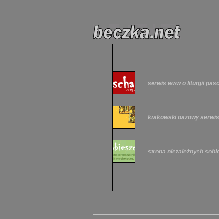
serwis www o liturgii pas
krakowski oazowy serwi
strona niezależnych sob